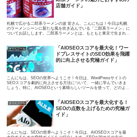
店舗ガイド」
札幌で広がる二郎系ラーメンの波 皆さん、こんにちは！今日は札幌
のラーメンシーンに新たな風を吹き込んでいる「二郎系ラーメン」に
ついてお話しします。二郎系ラーメンとは、もともと東京で生まれ
た、特徴的なビッグサイズのラーメンです。そのボリュームと...
「AIOSEOスコアを最大化！ワー
きりんツール
ドプレスサイトのSEO効果を飛躍
的に向上させる究極ガイド」
こんにちは、SEOの世界へようこそ！今日は、WordPressサイトの
SEOスコアを劇的に向上させる方法について、一緒に学んでいきま
しょう。特に、AIOSEOという素晴らしいツールを使って、どのよう
にしてSEOスコアを最大化できるのかを詳し...
「AIOSEOスコアを最大化する！
きりんツール
SEOの点数を上げるための究極ガ
イド」
こんにちは、SEOの世界へようこそ！今日は、AIOSEOスコアを最