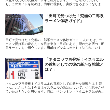
大化するための究極ガイドをご紹介します。SEOが初めての方で
も、このガイドを読めば、簡単に理解し、実践できるようになります
よ。 AIOSEOとは何か？ AIOSEOは、Wor...
「田町で見つけた！究極の二郎系
きりんツール
ラーメン体験ガイド」
田町で見つけた！究極の二郎系ラーメン体験ガイド こんにちは、ラ
ーメン愛好家の皆さん！今日は東京・田町にある、隠れた名店の二郎
系ラーメンをご紹介します。田町はビジネス街として知られています
が、実はラーメン激戦区でもあるんですよ。その中でも特に...
「ネタニヤフ再登板！イスラエル
きりんツール
の首相としての彼の新たな挑戦と
は？」
ネタニヤフ再登板！イスラエルの首相としての新たな挑戦とは？ 皆
さん、こんにちは！今日はイスラエルの政治について、少し話をさせ
ていただきたいと思います。特に、ベンヤミン・ネタニヤフ氏が再び
イスラエルの首相に就任したことに焦点を当てていきます。...