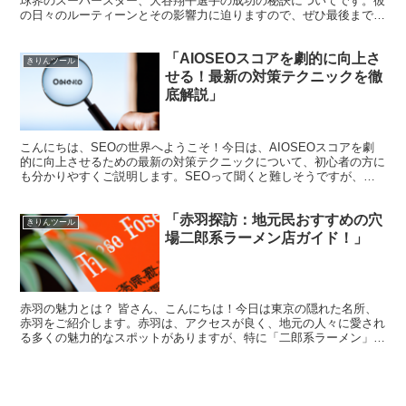
球界のスーパースター、大谷翔平選手の成功の秘訣についてです。彼
の日々のルーティーンとその影響力に迫りますので、ぜひ最後までお
付き合いください。 大谷翔平とは？ 大谷翔平選手は、日...
「AIOSEOスコアを劇的に向上さ
きりんツール
せる！最新の対策テクニックを徹
底解説」
こんにちは、SEOの世界へようこそ！今日は、AIOSEOスコアを劇
的に向上させるための最新の対策テクニックについて、初心者の方に
も分かりやすくご説明します。SEOって聞くと難しそうですが、心
配無用！一緒にステップバイステップで進めていきまし...
「赤羽探訪：地元民おすすめの穴
きりんツール
場二郎系ラーメン店ガイド！」
赤羽の魅力とは？ 皆さん、こんにちは！今日は東京の隠れた名所、
赤羽をご紹介します。赤羽は、アクセスが良く、地元の人々に愛され
る多くの魅力的なスポットがありますが、特に「二郎系ラーメン」の
ファンにはたまらない場所です。この地域のラーメン店は、...