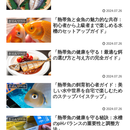
2024.07.26
「熱帯魚と金魚の魅力的な共存：
きりんツール
初心者から上級者まで楽しめる水
槽のセットアップガイド」
2024.07.26
「熱帯魚の健康を守る！最適な餌
きりんツール
の選び方と与え方の完全ガイド」
2024.07.26
「熱帯魚の飼育初心者ガイド：美
きりんツール
しい水中世界を自宅で楽しむため
のステップバイステップ」
2024.07.26
「熱帯魚の健康を守る秘訣：水槽
きりんツール
のpHバランスの重要性と調整方
法」