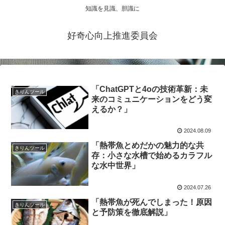
知識を見識、胆識に
好奇心向上推進委員会
「ChatGPTと4oの技術革新：未
きりんツール
来のコミュニケーションをどう変
えるか？」
2024.08.09
「熱帯魚とめだかの魅力的な共
きりんツール
存：小さな水槽で始めるカラフル
な水中世界」
2024.07.26
「熱帯魚が死んでしまった！原因
きりんツール
と予防策を徹底解説」