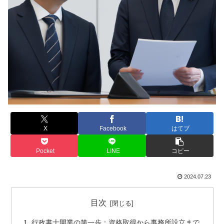
X
Facebook
はてブ
Pocket
LINE
コピー
2024.07.23
目次
行政書士開業の第一歩：資格取得から事務所設立まで