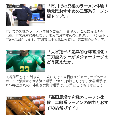
「市川での究極のラーメン体験！
きりんツール
地元民おすすめの二郎系ラーメン
店トップ5」
市川での究極のラーメン体験をご紹介！ 皆さん、こんにちは！今日
は市川市で絶対に外せない、地元民おすすめの二郎系ラーメン店トッ
プ5をご紹介します。市川市は千葉県に位置し、東京都心からもアク
セスしやすい場所です。この地域は、独特のラーメン文化を...
「大谷翔平の驚異的な球速進化：
きりんツール
二刀流スターがメジャーリーグを
どう変えたか」
大谷翔平とは？ 皆さん、こんにちは！今日はメジャーリーグベース
ボールで活躍する大谷翔平選手についてお話しします。大谷選手は、
1994年生まれの日本出身の野球選手で、投手としても打者としても
活躍する「二刀流」のスターです。彼の才能は、世界中の...
「高田馬場で究極のラーメン体
きりんツール
験！二郎系ラーメンの魅力とおす
すめ店舗ガイド」