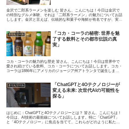
金沢で二郎系ラーメンを楽しむ 皆さん、こんにちは！今日は金沢で
の特別なグルメ体験、それは「二郎系ラーメン」の魅力についてお話
しします。金沢と言えば、伝統的な和菓子や海鮮が有名ですが、実は
ラーメンシーンも非常に熱いんですよ。 二郎系ラーメンと...
「コカ・コーラの秘密: 世界を魅
きりんツール
了する飲料とその都市伝説の真
実」
コカ・コーラの魅力的な歴史 皆さん、こんにちは！今日は世界中で
愛され続けている飲料、コカ・コーラについてお話しします。コカ・
コーラは1886年にアメリカのジョージア州アトランタで誕生しまし
た。薬剤師のジョン・ペンバートンが、頭痛や疲労回復の...
「ChatGPTと4Oテクノロジーが
きりんツール
変える未来: 次世代AIの可能性を
探る」
はじめに：ChatGPTと4Oテクノロジーとは？ 皆さん、こんにちは！
今日は、AI技術の最前線についてお話しします。特に「ChatGPT」
と「4Oテクノロジー」に焦点を当てて、これらがどのように私たち
の未来を形作っていくのかを探ります。 ま...