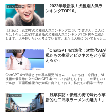
「2023年最新版！犬種別人気ラ
きりんツール
ンキングTOP10」
はじめに：2023年の犬種別人気ランキングについて 皆さん、こんに
ちは！今日は2023年最新版の犬種別人気ランキングTOP10をご紹介
します。犬を飼いたいと考えている方、または犬種についてもっと知
りたい方にとって、このランキングが役立つ情報...
「ChatGPT 4の進化：次世代AIが
きりんツール
私たちの生活とビジネスをどう変
えるか」
ChatGPT 4の登場とその基本概要 皆さん、こんにちは！今日は、AI
技術の最前線に立つChatGPT 4についてお話しします。この新しいモ
デルは、言語理解能力が大幅に向上しており、私たちの日常生活やビ
ジネスシーンに革命をもたらす可能性を...
「浅草探訪：伝統の街で味わう革
きりんツール
新的な二郎系ラーメンの魅力！」