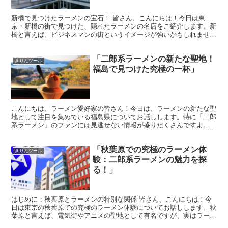
新橋で見つけたラーメンの宝石！ 皆さん、こんにちは！今日は東
京・新橋の街で見つけた、隠れたラーメンの名店をご紹介します。新
橋と言えば、ビジネスマンの街というイメージが強いかもしれません
が、実はグルメスポットとしても非常に魅力的なんですよ。 ...
「二郎系ラーメンの新たな聖地！
きりんツール
福島で見つけた究極の一杯」
こんにちは、ラーメン愛好家の皆さん！今日は、ラーメンの新たな聖
地として注目を集めている福島県についてお話しします。特に「二郎
系ラーメン」のファンには見逃せない情報が盛りだくさんですよ。福
島には、ただでさえ美味しいラーメン店が多いのですが、中...
「秋葉原での究極のラーメン体
きりんツール
験：二郎系ラーメンの魅力を探
る！」
はじめに：秋葉原とラーメンの特別な関係 皆さん、こんにちは！今
日は東京の秋葉原での究極のラーメン体験についてお話しします。秋
葉原と言えば、電気街やアニメの聖地として有名ですが、実はラーメ
ンの激戦区でもあるんですよ。特に、二郎系ラーメンの魅力...