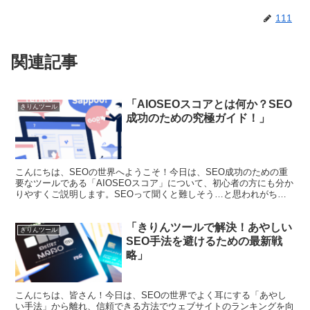
111
関連記事
「AIOSEOスコアとは何か？SEO
きりんツール
成功のための究極ガイド！」
こんにちは、SEOの世界へようこそ！今日は、SEO成功のための重
要なツールである「AIOSEOスコア」について、初心者の方にも分か
りやすくご説明します。SEOって聞くと難しそう…と思われがちで
すが、心配無用！一緒にステップバイステップで学ん...
「きりんツールで解決！あやしい
きりんツール
SEO手法を避けるための最新戦
略」
こんにちは、皆さん！今日は、SEOの世界でよく耳にする「あやし
い手法」から離れ、信頼できる方法でウェブサイトのランキングを向