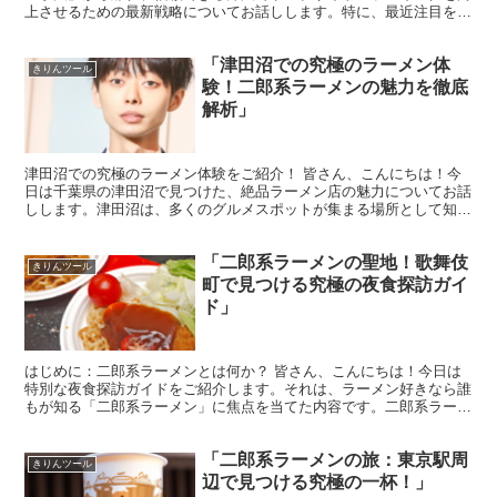
上させるための最新戦略についてお話しします。特に、最近注目を集
めている「きりんツール」を使ったアプローチに焦点を当て...
「津田沼での究極のラーメン体
きりんツール
験！二郎系ラーメンの魅力を徹底
解析」
津田沼での究極のラーメン体験をご紹介！ 皆さん、こんにちは！今
日は千葉県の津田沼で見つけた、絶品ラーメン店の魅力についてお話
しします。津田沼は、多くのグルメスポットが集まる場所として知ら
れていますが、中でも「二郎系ラーメン」は特に注目すべき...
「二郎系ラーメンの聖地！歌舞伎
きりんツール
町で見つける究極の夜食探訪ガイ
ド」
はじめに：二郎系ラーメンとは何か？ 皆さん、こんにちは！今日は
特別な夜食探訪ガイドをご紹介します。それは、ラーメン好きなら誰
もが知る「二郎系ラーメン」に焦点を当てた内容です。二郎系ラーメ
ンは、特大の麺量と独特のトッピングが特徴で、多くのファ...
「二郎系ラーメンの旅：東京駅周
きりんツール
辺で見つける究極の一杯！」