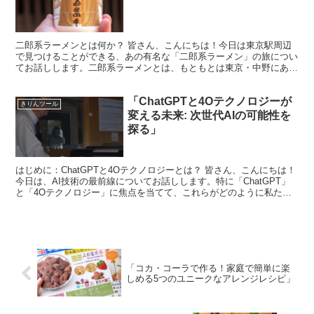
二郎系ラーメンとは何か？ 皆さん、こんにちは！今日は東京駅周辺
で見つけることができる、あの有名な「二郎系ラーメン」の旅につい
てお話しします。二郎系ラーメンとは、もともとは東京・中野にある
「ラーメン二郎」に由来するスタイルのラーメンで、特徴的...
「ChatGPTと4Oテクノロジーが
きりんツール
変える未来: 次世代AIの可能性を
探る」
はじめに：ChatGPTと4Oテクノロジーとは？ 皆さん、こんにちは！
今日は、AI技術の最前線についてお話しします。特に「ChatGPT」
と「4Oテクノロジー」に焦点を当てて、これらがどのように私たち
の未来を形作っていくのかを探ります。 ま...
「コカ・コーラで作る！家庭で簡単に楽
しめる5つのユニークなアレンジレシピ」