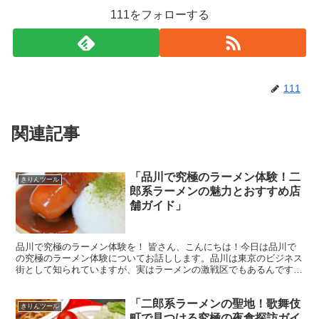
111をフォローする
111
関連記事
「品川で究極のラーメン体験！二
きりんツール
郎系ラーメンの魅力とおすすめ店
舗ガイド」
品川で究極のラーメン体験を！ 皆さん、こんにちは！今日は品川で
の究極のラーメン体験についてお話しします。品川は東京のビジネス
街として知られていますが、実はラーメンの激戦区でもあるんです
よ。特に、二郎系ラーメンのファンにはたまらないスポットが...
「二郎系ラーメンの聖地！歌舞伎
きりんツール
町で見つける究極の夜食探訪ガイ