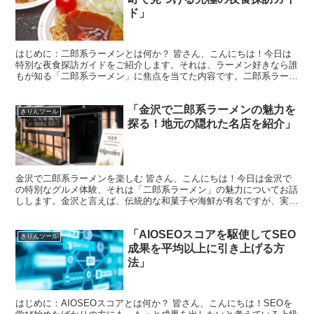
ド」
はじめに：二郎系ラーメンとは何か？ 皆さん、こんにちは！今日は
特別な夜食探訪ガイドをご紹介します。それは、ラーメン好きなら誰
もが知る「二郎系ラーメン」に焦点を当てた内容です。二郎系ラーメ
ンは、特大の麺量と独特のトッピングが特徴で、多くのファ...
「金沢で二郎系ラーメンの魅力を
きりんツール
探る！地元の隠れた名店を紹介」
金沢で二郎系ラーメンを楽しむ 皆さん、こんにちは！今日は金沢で
の特別なグルメ体験、それは「二郎系ラーメン」の魅力についてお話
しします。金沢と言えば、伝統的な和菓子や海鮮が有名ですが、実は
ラーメンシーンも非常に熱いんですよ。 二郎系ラーメンと...
「AIOSEOスコアを駆使してSEO
きりんツール
成果を平均以上に引き上げる方
法」
はじめに：AIOSEOスコアとは何か？ 皆さん、こんにちは！SEOを