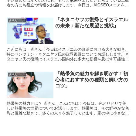
学び始めたばかりの方にも、もっと成果を出したいと考えている上級
者の方にも役立つ情報をお届けします。今日は、AIOSEOスコアを駆
使して、SEO成果を平均以上に引き上げる方法...
「ネタニヤフの復帰とイスラエル
きりんツール
の未来：新たな展望と挑戦」
こんにちは、皆さん！今日はイスラエルの政治における大きな動き、
特にベンヤミン・ネタニヤフ氏の政界復帰についてお話しします。ネ
タニヤフ氏の復帰はイスラエル国内外に多大な影響を及ぼす可能性が
ありますので、このトピックを深掘りしていきましょう。 ...
「熱帯魚の魅力を解き明かす！初
きりんツール
心者におすすめの種類と飼い方の
コツ」
熱帯魚の魅力とは？ 皆さん、こんにちは！今日は、色とりどりで美
しい熱帯魚の世界についてお話しします。熱帯魚は、その鮮やかな色
彩と優雅な動きで、多くの人々を魅了しています。家の中に小さな自
然を作り出すことができる熱帯魚は、見ているだけで心が癒...