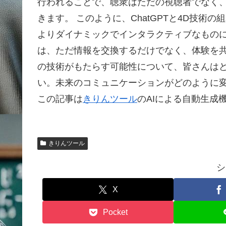
行われることで、聴衆はただの視聴者でなく
きます。 このように、ChatGPTと4D技
よりダイナミックでインタラクティブなもの
は、ただ情報を交換するだけでなく、体験を共
の技術がもたらす可能性について、皆さんはど
い。未来のコミュニケーションがどのように
この記事は
きりんツール
のAIによる自動生成
きりんツール
シ
X
Pocket