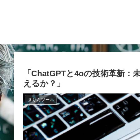
「ChatGPTと4oの技術革
えるか？」
きりんツール