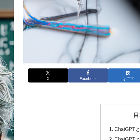
X
Facebook
はてブ
目
ChatGP
ChatGP